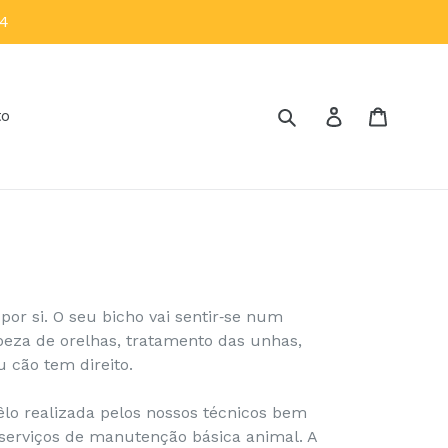
14
Pesquisar
Iniciar sessã
Carrin
to
or si. O seu bicho vai sentir‐se num
eza de orelhas, tratamento das unhas,
 cão tem direito.
o realizada pelos nossos técnicos bem
serviços de manutenção básica animal. A