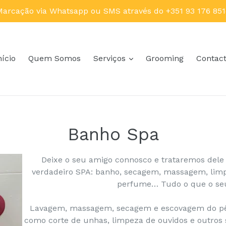
arcação via Whatsapp ou SMS através do +351 93 176 85
nício
Quem Somos
Serviços
Grooming
Contac
Banho Spa
Deixe o seu amigo connosco e trataremos dele p
verdadeiro SPA: banho, secagem, massagem, limp
perfume… Tudo o que o seu
Lavagem, massagem, secagem e escovagem do pêl
como corte de unhas, limpeza de ouvidos e outros 